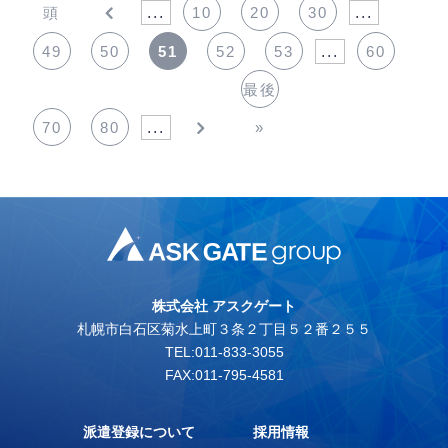
頭
...
10
20
30
...
49
50
51
52
53
...
60
最後
70
80
...
»
株式会社 アスクゲート
札幌市白石区菊水上町３条２丁目５２番２５５
TEL:011-833-3055
FAX:011-795-4581
派遣登録について
採用情報