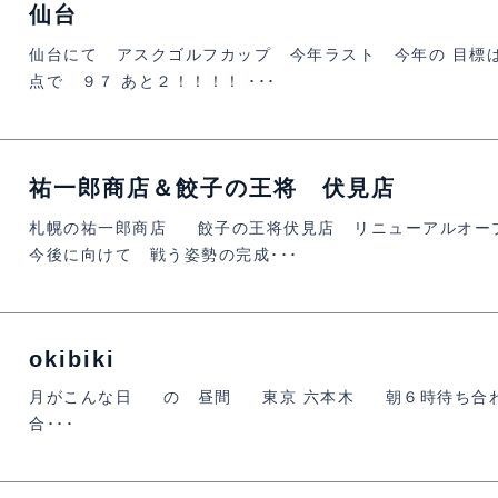
仙台
仙台にて アスクゴルフカップ 今年ラスト 今年の 目標
点で ９７ あと２！！！！ ･･･
祐一郎商店＆餃子の王将 伏見店
札幌の祐一郎商店 餃子の王将伏見店 リニューアルオー
今後に向けて 戦う姿勢の完成･･･
okibiki
月がこんな日 の 昼間 東京 六本木 朝６時待ち合わ
合･･･