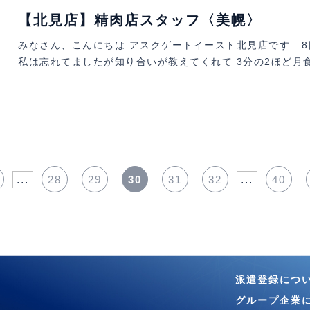
【北見店】精肉店スタッフ〈美幌〉
みなさん、こんにちは アスクゲートイースト北見店です 
私は忘れてましたが知り合いが教えてくれて 3分の2ほど月食
...
28
29
30
31
32
...
40
派遣登録につ
グループ企業