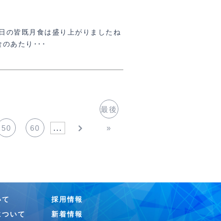
8日の皆既月食は盛り上がりましたね
のあたり･･･
最後
50
60
...
»
いて
採用情報
について
新着情報