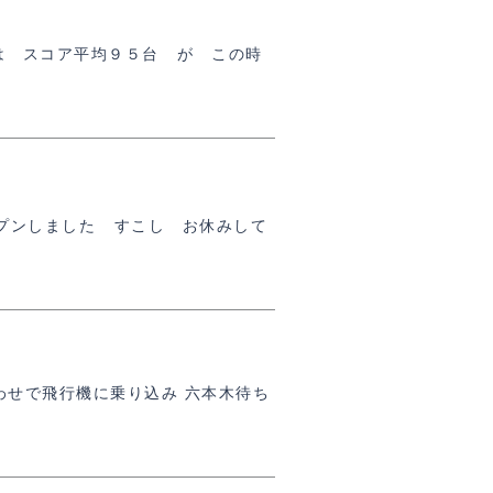
は スコア平均９５台 が この時
プンしました すこし お休みして
せで飛行機に乗り込み 六本木待ち