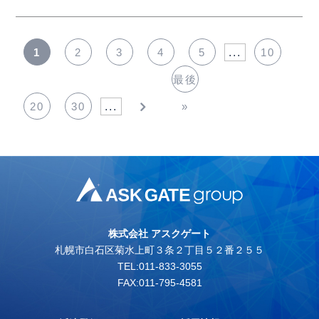
1
2
3
4
5
...
10
最後
20
30
...
»
株式会社 アスクゲート
札幌市白石区菊水上町３条２丁目５２番２５５
TEL:011-833-3055
FAX:011-795-4581