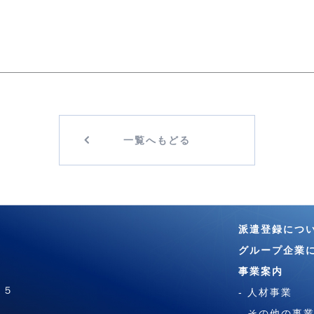
一覧へもどる
派遣登録につ
グループ企業
事業案内
５５
- 人材事業
- その他の事