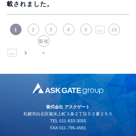
載されました。
1
2
3
4
5
...
10
最後
...
»
株式会社 アスクゲート
札幌市白石区菊水上町３条２丁目５２番２５５
TEL:011-833-3055
FAX:011-795-4581