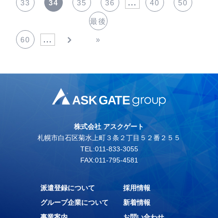
33
34
35
36
...
40
50
最後
60
...
»
株式会社 アスクゲート
札幌市白石区菊水上町３条２丁目５２番２５５
TEL:011-833-3055
FAX:011-795-4581
派遣登録について
採用情報
グループ企業について
新着情報
事業案内
お問い合わせ