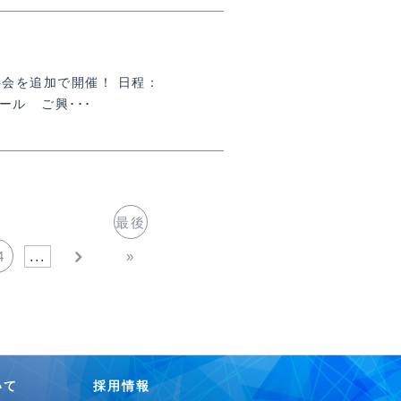
会を追加で開催！ 日程：
ホール ご興･･･
最後
4
...
»
いて
採用情報