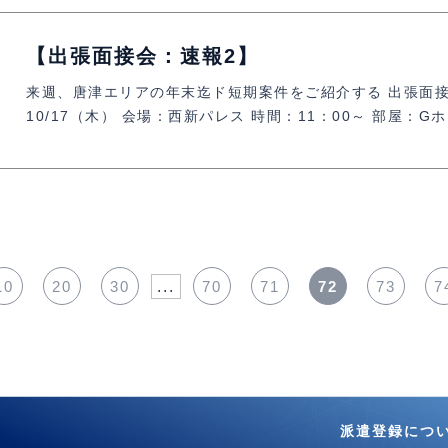
【出張面接会：速報2】
来週、唐津エリアの年末迄ド短期案件をご紹介する 出張面接
10/17（木） 会場：西新パレス 時間：11：00～ 部屋：G
10
20
30
...
70
71
72
73
7
派遣登録につ