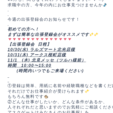
求職中の方、今年の内にお仕事見つけませんか
.
.
今週の出張登録会のお知らせです！
.
初めての方へ！
まずは簡単な出張登録会がオススメです
【出張登録会 日程】
10
/30
(水) ラルズマート北光店様
10/31(木) アークス桜町店様
11/1 (木) 北見メッセ（ツルハ様前）
時間 10
:00〜15:00
(時間内いつでもご来場ください)
①登録は簡単、用紙に名前や経験職種などを書くだ
それだけでお仕事紹介が受けられます
もちろん無料です
②どんな仕事がしたいか、どんな条件があるか、
人それぞれだと思いますのでお気軽にご相談くださ
アスクゲートはみなさんのお仕事探しを