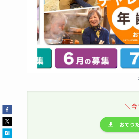
＼今
おてつた