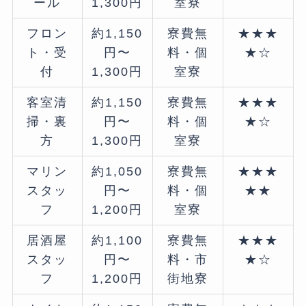
ール
1,300円
室寮
フロン
約1,150
寮費無
★★★
ト・受
円〜
料・個
★☆
付
1,300円
室寮
客室清
約1,150
寮費無
★★★
掃・裏
円〜
料・個
★☆
方
1,300円
室寮
マリン
約1,050
寮費無
★★★
スタッ
円〜
料・個
★★
フ
1,200円
室寮
居酒屋
約1,100
寮費無
★★★
スタッ
円〜
料・市
★☆
フ
1,200円
街地寮